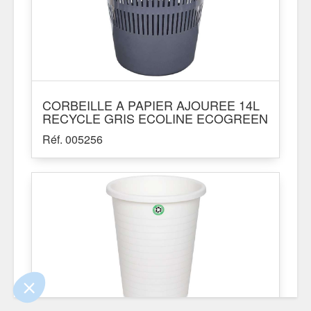
CORBEILLE A PAPIER AJOUREE 14L
RECYCLE GRIS ECOLINE ECOGREEN
Réf. 005256
.
 !
ûrs que le contenu de ce site vous intéresse
er, mais on aimerait bien vous accompagner
.
identialité
ntements certifiés par
Je choisis
OK pour moi