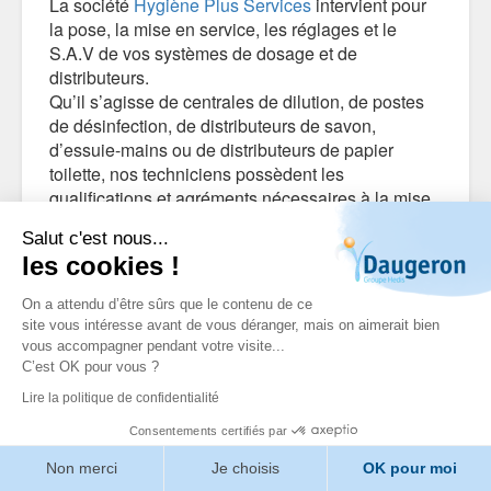
La société
Hygiène Plus Services
intervient pour
la pose, la mise en service, les réglages et le
S.A.V de vos systèmes de dosage et de
distributeurs.
Qu’il s’agisse de centrales de dilution, de postes
de désinfection, de distributeurs de savon,
d’essuie-mains ou de distributeurs de papier
toilette, nos techniciens possèdent les
qualifications et agréments nécessaires à la mise
en service de notre matériel d’hygiène.
Salut c'est nous...
Nos équipes sont disponibles quotidiennement du
les cookies !
Lundi au Vendredi de 8h00 à 12h30 et de 13h30 à
17h00.
On a attendu d’être sûrs que le contenu de ce
site vous intéresse avant de vous déranger, mais on aimerait bien
vous accompagner pendant votre visite...
C’est OK pour vous ?
Lire la politique de confidentialité
Consentements certifiés par
Non merci
Je choisis
OK pour moi