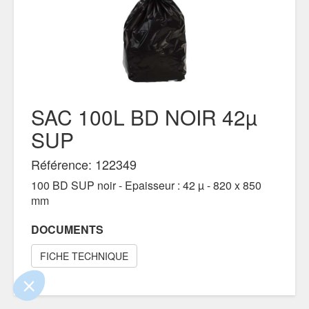
SAC 100L BD NOIR 42µ
SUP
Référence: 122349
100 BD SUP noir - Epaisseur : 42 µ - 820 x 850
 le contenu de ce site vous intéresse
mm
s on aimerait bien vous accompagner
DOCUMENTS
ité
FICHE TECHNIQUE
s certifiés par
Je choisis
OK pour moi