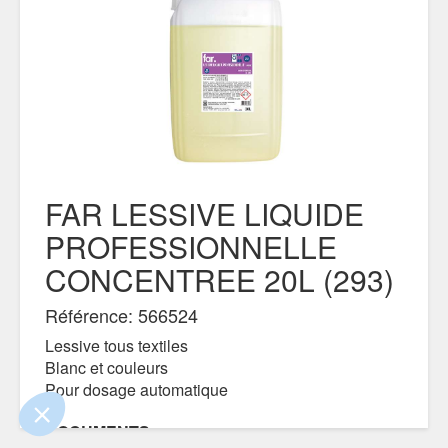
FAR LESSIVE LIQUIDE
PROFESSIONNELLE
CONCENTREE 20L (293)
 le contenu de ce site vous intéresse
s on aimerait bien vous accompagner
Référence: 566524
Lessive tous textiles
ité
Blanc et couleurs
Pour dosage automatique
s certifiés par
Je choisis
OK pour moi
DOCUMENTS