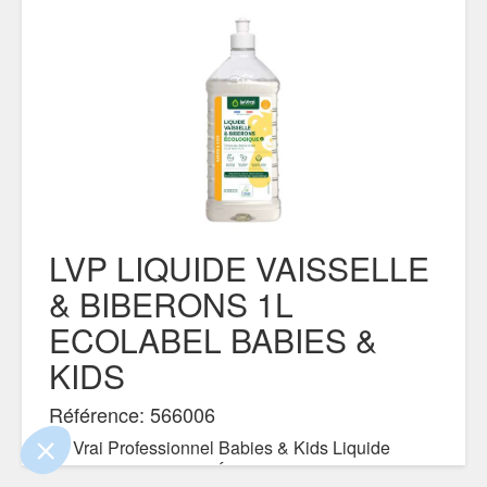
LVP LIQUIDE VAISSELLE
& BIBERONS 1L
e contenu de ce site vous intéresse
on aimerait bien vous accompagner
ECOLABEL BABIES &
KIDS
Référence: 566006
ertifiés par
Le Vrai Professionnel Babies & Kids Liquide
Vaisselle & Biberons Écologique 1L. Formule ultra