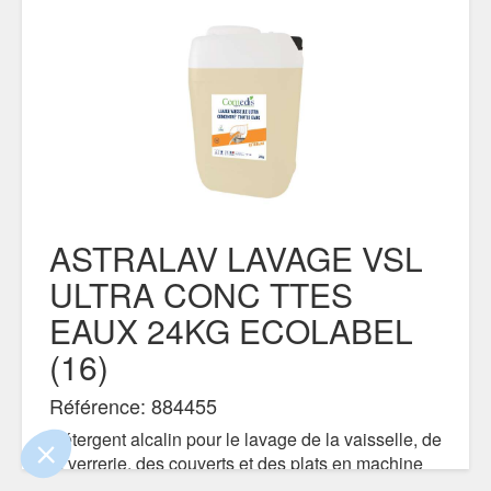
ASTRALAV LAVAGE VSL
ULTRA CONC TTES
ue le contenu de ce site vous intéresse
EAUX 24KG ECOLABEL
mais on aimerait bien vous accompagner
(16)
ialité
Référence: 884455
nts certifiés par
Détergent alcalin pour le lavage de la vaisselle, de
la verrerie, des couverts et des plats en machine
Je choisis
OK pour moi
professionnelle. Formule sans EDTA, sans chlore.